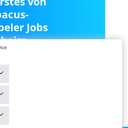
erstes von
acus-
beler Jobs
sheim
ice
ivieren
ivieren" stimme ich den
mungen
zu.