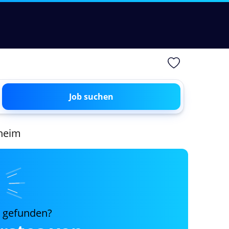
Job suchen
sheim
s gefunden?