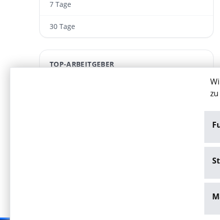
7 Tage
30 Tage
TOP-ARBEITGEBER
Wi
Akut Medizinische Personallogistik GmbH
zu
ARWA Personaldienst­leistungen GmbH
F
FIND YOUR EXPERT – MEDICAL RECRUITING
Wesser GmbH
St
M