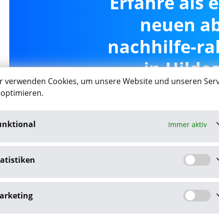
Erfahre als 
neuen ab
nachhilfe-ra
in Hilde
r verwenden Cookies, um unsere Website und unseren Serv
 optimieren.
unktional
Immer aktiv
Job-Agent akt
atistiken
Mit dem Klick auf "Job-Agent akt
Datenschutzbestim
arketing