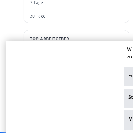
7 Tage
30 Tage
TOP-ARBEITGEBER
Wi
Akut Medizinische Personallogistik GmbH
zu
ARWA Personaldienst­leistungen GmbH
F
FIND YOUR EXPERT – MEDICAL RECRUITING
Wesser GmbH
St
M