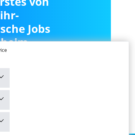
erstes von
ihr-
sche Jobs
sheim
ice
ivieren
ivieren" stimme ich den
mungen
zu.