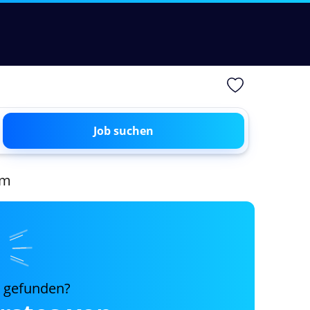
Job suchen
im
s gefunden?