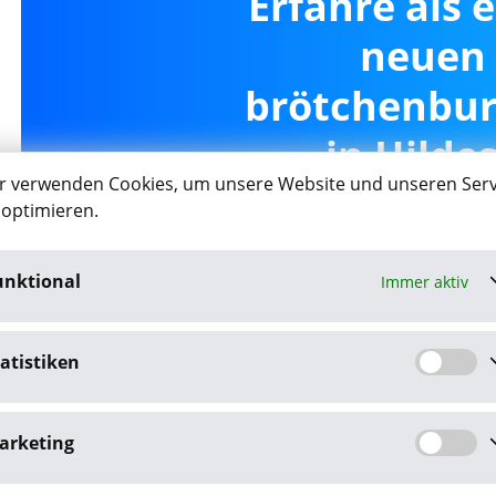
Erfahre als 
neuen 
brötchenbur
in Hilde
r verwenden Cookies, um unsere Website und unseren Serv
 optimieren.
unktional
Immer aktiv
Job-Agent akt
atistiken
Mit dem Klick auf "Job-Agent akt
Datenschutzbestim
arketing